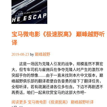
宝马微电影《极速脱离》 巅峰越野听
译
2019-08-23
by
巅峰越野
这是一场因为克隆人引发的战争，规模虽然不算宏
大，但专车司机与雇佣兵在争夺克隆人时产生的激烈冲
突超乎你的想像……由于一直未找到本片中文版本，巅
峰越野俱乐部的翻译君便自告奋勇的接下了翻译任务，
全程听译，若有疏漏还请各位多包含。下边不再剧透不
再费话，咱们一起来欣赏宝马的这部大作吧~
阅读更多
宝马微电影《极速脱离》 巅峰越野听译