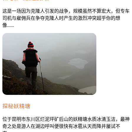
这是一场因为克隆人引发的战争，规模虽然不算宏大，但专车
司机与雇佣兵在争夺克隆人时产生的激烈冲突超乎你的想
像......
探秘妖精塘
位于昆明市东川区烂泥坪矿后山的妖精塘水质冰清玉洁，最神
奇之处是游人在湖边呼叫便很快有冰雹从天而降并屡试不