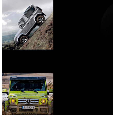
路虎
不造作不矫情