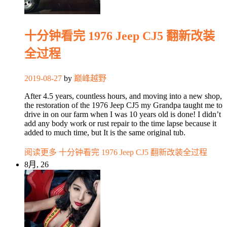
十分钟看完 1976 Jeep CJ5 翻新改装
全过程
2019-08-27
by
巅峰越野
After 4.5 years, countless hours, and moving into a new shop,
the restoration of the 1976 Jeep CJ5 my Grandpa taught me to
drive in on our farm when I was 10 years old is done! I didn’t
add any body work or rust repair to the time lapse because it
added to much time, but It is the same original tub.
阅读更多
十分钟看完 1976 Jeep CJ5 翻新改装全过程
8月, 26