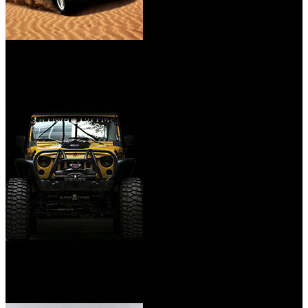
哈弗
SUV领导者
吉普
让情怀落地