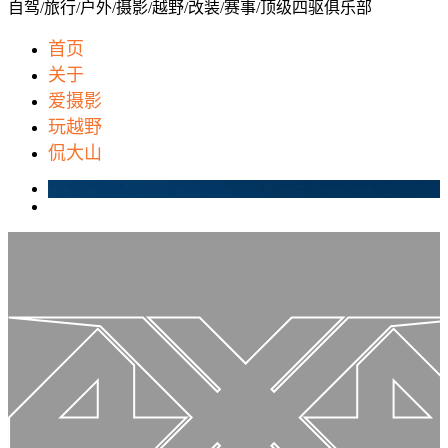
自驾/旅行/户外/摄影/越野/改装/赛事/顶级四驱俱乐部
首页
关于
爱摄影
玩越野
侃大山