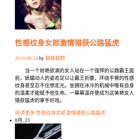
性感纹身女郎激情猎获公路猛虎
2019-08-24
by
巅峰越野
当一个娇艳欲滴的女人站在一个强悍的公路霸王面
前，妩媚动人的姿态足以让霸王折腰，环绕手臂的性感
纹身甚至忍不住想走光。坐拥在冰冷的机械中唯有自身
的温柔才能赋予他生命。一幕幕温存便成为这美艳女人
猎获猛虎的拿手好戏。
阅读更多
性感纹身女郎激情猎获公路猛虎
8月, 23