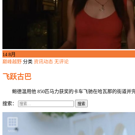
14
8月
巅峰越野
分类
资讯动态
无评论
飞跃古巴
鲍德温用他 850匹马力获奖的卡车飞驰在哈瓦那的街道并
搜索：