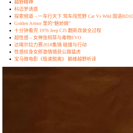
越野精神
科迈罗诱惑
探索频道 – 一车行天下.驾车闯荒野 Car Vs Wild 国语BD10
Golden Armor 里的“魅娇娘”
十分钟看完 1976 Jeep CJ5 翻新改装全过程
超性感 – 女神张栩菲与毒物EVO
达喀尔拉力赛2018集锦 碰撞与行动
性感纹身女郎激情猎获公路猛虎
宝马微电影《极速脱离》 巅峰越野听译