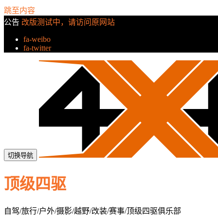
跳至内容
公告
改版测试中，请访问原网站
fa-weibo
fa-twitter
切换导航
顶级四驱
自驾/旅行/户外/摄影/越野/改装/赛事/顶级四驱俱乐部