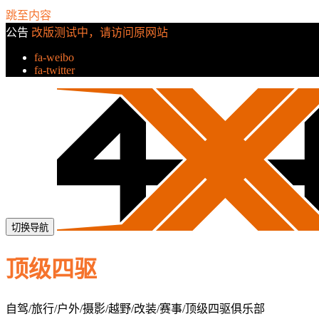
跳至内容
公告
改版测试中，请访问原网站
fa-weibo
fa-twitter
切换导航
顶级四驱
自驾/旅行/户外/摄影/越野/改装/赛事/顶级四驱俱乐部