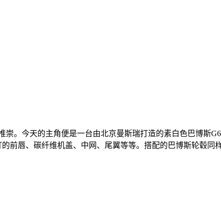
。今天的主角便是一台由北京曼斯瑞打造的素白色巴博斯G63 
行灯的前唇、碳纤维机盖、中网、尾翼等等。搭配的巴博斯轮毂同