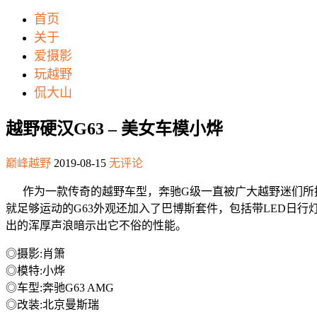
首页
关于
爱摄影
玩越野
侃大山
越野硬汉G63 – 美女车模小烨
巅峰越野
2019-08-15
无评论
作为一款传奇的越野车型，奔驰G级一直被广大越野迷们所推崇
就足够运动的G63外观还加入了巴博斯套件，包括带LED日
出的浑厚声浪暗示出它不俗的性能。
◎摄影:肖箫
◎模特:小烨
◎车型:奔驰G63 AMG
◎改装:北京曼斯瑞