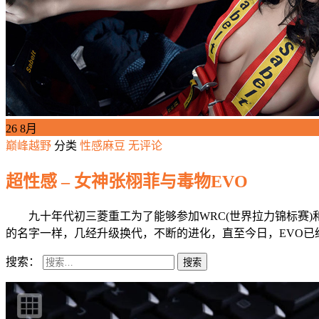
26
8月
巅峰越野
分类
性感麻豆
无评论
超性感 – 女神张栩菲与毒物EVO
九十年代初三菱重工为了能够参加WRC(世界拉力锦标赛)和SCC
的名字一样，几经升级换代，不断的进化，直至今日，EVO已
搜索：