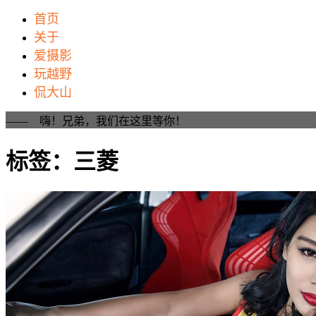
首页
关于
爱摄影
玩越野
侃大山
—— 嗨！兄弟，我们在这里等你！
标签：三菱