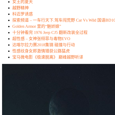
女王的夏天
越野精神
科迈罗诱惑
探索频道 – 一车行天下.驾车闯荒野 Car Vs Wild 国语BD10
Golden Armor 里的“魅娇娘”
十分钟看完 1976 Jeep CJ5 翻新改装全过程
超性感 – 女神张栩菲与毒物EVO
达喀尔拉力赛2018集锦 碰撞与行动
性感纹身女郎激情猎获公路猛虎
宝马微电影《极速脱离》 巅峰越野听译