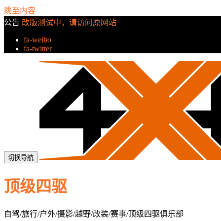
跳至内容
公告
改版测试中，请访问原网站
fa-weibo
fa-twitter
切换导航
顶级四驱
自驾/旅行/户外/摄影/越野/改装/赛事/顶级四驱俱乐部