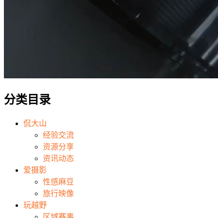
分类目录
侃大山
经验交流
资源分享
资讯动态
爱摄影
性感麻豆
旅行映像
玩越野
区域赛事