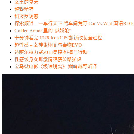
女王的夏天
越野精神
科迈罗诱惑
探索频道 – 一车行天下.驾车闯荒野 Car Vs Wild 国语BD10
Golden Armor 里的“魅娇娘”
十分钟看完 1976 Jeep CJ5 翻新改装全过程
超性感 – 女神张栩菲与毒物EVO
达喀尔拉力赛2018集锦 碰撞与行动
性感纹身女郎激情猎获公路猛虎
宝马微电影《极速脱离》 巅峰越野听译