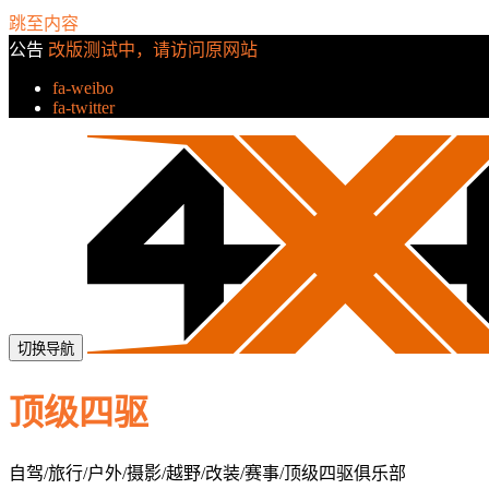
跳至内容
公告
改版测试中，请访问原网站
fa-weibo
fa-twitter
切换导航
顶级四驱
自驾/旅行/户外/摄影/越野/改装/赛事/顶级四驱俱乐部