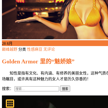
28
8月
巅峰越野
分类
性感麻豆
无评论
Golden Armor 里的“魅娇娘”
知性是指有文化、有内涵、有修养的美丽女性，这种气质在
场瞩目，或许具有这种魅力的女人才是历久弥香的！
搜索：