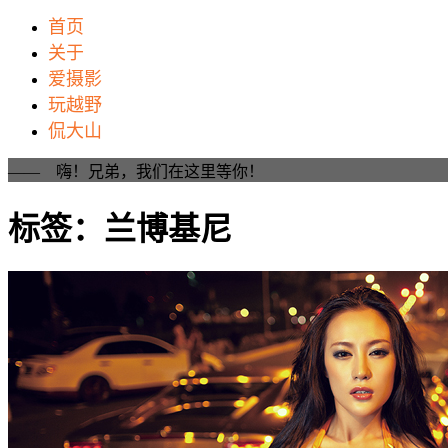
首页
关于
爱摄影
玩越野
侃大山
—— 嗨！兄弟，我们在这里等你！
标签：兰博基尼