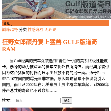
16
8月
巅峰越野
分类
性感麻豆
无评论
狂野女郎颜丹爱上猛兽 GULF版道奇
RAM
当Gulf经典的赛车涂装遇到“兽性”十足的美系终极性能皮
卡，暴躁的动力被深沉的赛车文化外衣所掩饰，而经典涂装也
因为这台猛兽的衬托而显示出狂放不羁的另一面。道奇Ram
SRT-10在国内的曝光量非常低，原因是这辆车不仅没能引入
国内，而且从2002年在北美车展上展出概念车算起，到2006年
停产总共的寿命也不过数年……
搜索：