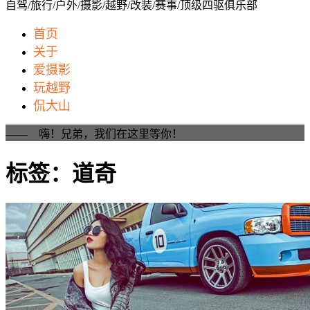
自驾/旅行/户外/摄影/越野/改装/赛事/顶级四驱俱乐部
首页
关于
爱摄影
玩越野
侃大山
—— 嗨！兄弟，我们在这里等你！
标签：道奇