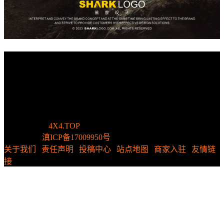
二级菜单
本站收录的部分文章与资源来自互联网，版权归原作者所有。
文章仅代表作者观点，不代表顶级四驱立场。若侵犯了您的版
权请发邮件告知，我们会立即处理。
© 2017-2025
4X4.TOP
All Rights Reserved. Powered by
WordPress.
滇ICP备17009950号
关于我们
|
责任声明
|
投稿中心
|
站点地图
|
商家入驻
|
友情链
接