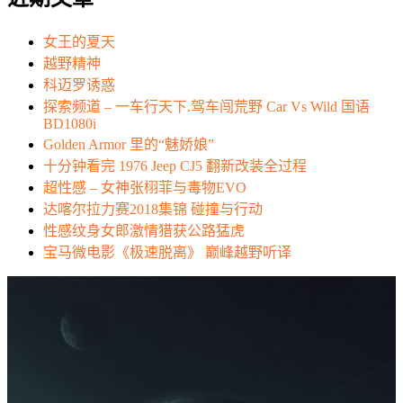
女王的夏天
越野精神
科迈罗诱惑
探索频道 – 一车行天下.驾车闯荒野 Car Vs Wild 国语
BD1080i
Golden Armor 里的“魅娇娘”
十分钟看完 1976 Jeep CJ5 翻新改装全过程
超性感 – 女神张栩菲与毒物EVO
达喀尔拉力赛2018集锦 碰撞与行动
性感纹身女郎激情猎获公路猛虎
宝马微电影《极速脱离》 巅峰越野听译