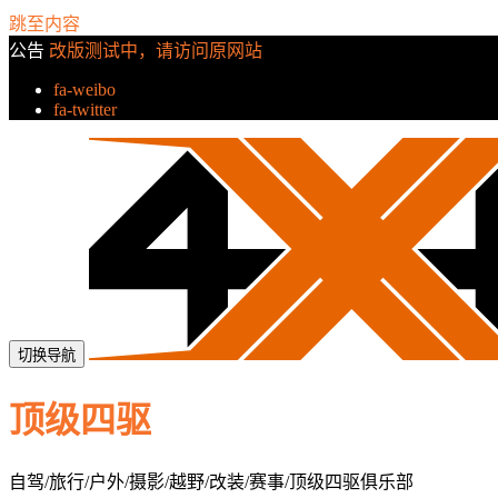
跳至内容
公告
改版测试中，请访问原网站
fa-weibo
fa-twitter
切换导航
顶级四驱
自驾/旅行/户外/摄影/越野/改装/赛事/顶级四驱俱乐部