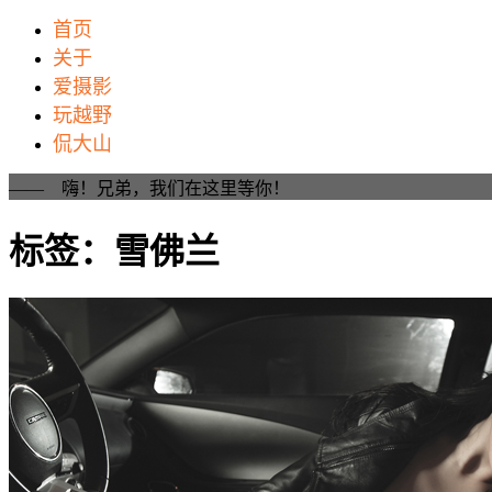
首页
关于
爱摄影
玩越野
侃大山
—— 嗨！兄弟，我们在这里等你！
标签：雪佛兰