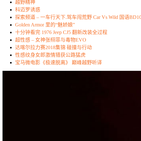
越野精神
科迈罗诱惑
探索频道 – 一车行天下.驾车闯荒野 Car Vs Wild 国语BD10
Golden Armor 里的“魅娇娘”
十分钟看完 1976 Jeep CJ5 翻新改装全过程
超性感 – 女神张栩菲与毒物EVO
达喀尔拉力赛2018集锦 碰撞与行动
性感纹身女郎激情猎获公路猛虎
宝马微电影《极速脱离》 巅峰越野听译