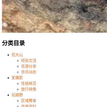
分类目录
侃大山
经验交流
资源分享
资讯动态
爱摄影
性感麻豆
旅行映像
玩越野
区域赛事
改装资料