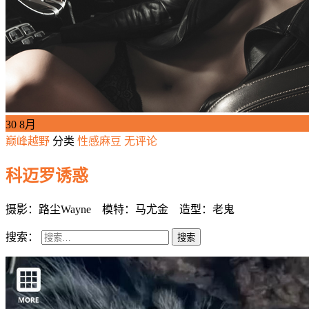
30
8月
巅峰越野
分类
性感麻豆
无评论
科迈罗诱惑
摄影：路尘Wayne 模特：马尤金 造型：老鬼
搜索：